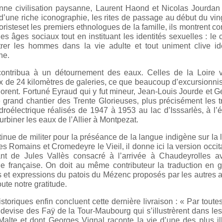
enne civilisation paysanne, Laurent Haond et Nicolas Jourdan
n d’une riche iconographie, les rites de passage au début du vi
kloristeset les premiers ethnologues de la famille, ils montrent 
es âges sociaux tout en instituant les identités sexuelles : le 
ntrer les hommes dans la vie adulte et tout uniment clive id
ne.
contribua à un détournement des eaux. Celles de la Loire v
x de 24 kilomètres de galeries, ce que beaucoup d’excursionni
orent. Fortuné Eyraud qui y fut mineur, Jean-Louis Jourde et 
 grand chantier des Trente Glorieuses, plus précisément les 
oélectrique réalisés de 1947 à 1953 au lac d’Isssarlès, à l’
turbiner les eaux de l’Allier à Montpezat.
nue de militer pour la préséance de la langue indigène sur la
es Romains et Cromedeyre le Vieil, il donne ici la version occi
nt de Jules Vallès consacré à l’arrivée à Chaudeyrolles a
ue française. On doit au même contributeur la traduction en 
 et expressions du patois du Mézenc proposés par les autres 
oute notre gratitude.
storiques enfin concluent cette dernière livraison : « Par toute
 devise des Faÿ de la Tour-Maubourg qui s’illustrèrent dans le
alte et dont Georges Vignal raconte la vie d’une des plus il