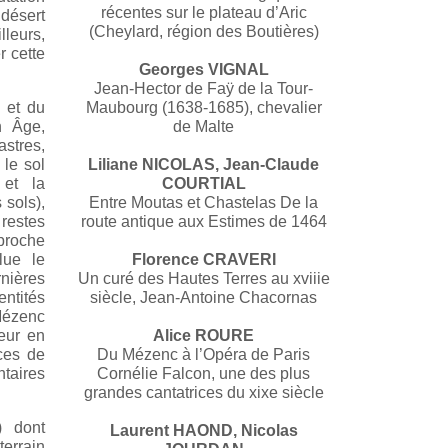
récentes sur le plateau d’Aric
 désert
(Cheylard, région des Boutières)
leurs,
r cette
Georges VIGNAL
Jean-Hector de Faÿ de la Tour-
n et du
Maubourg (1638-1685), chevalier
n Âge,
de Malte
astres,
 le sol
Liliane NICOLAS, Jean-Claude
 et la
COURTIAL
 sols),
Entre Moutas et Chastelas De la
 restes
route antique aux Estimes de 1464
proche
lue le
Florence CRAVERI
rnières
Un curé des Hautes Terres au xviiie
ntités
siècle, Jean-Antoine Chacornas
Mézenc
teur en
Alice ROURE
aces de
Du Mézenc à l’Opéra de Paris
ntaires
Cornélie Falcon, une des plus
grandes cantatrices du xixe siècle
) dont
Laurent HAOND, Nicolas
terrain