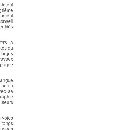
 disent
ngtième
comment
conseil
entités
ers la
stes du
Georges
travaux
époque
 langue
tane du
vec sa
graphie
auteurs
s voies
s rangs
lustres