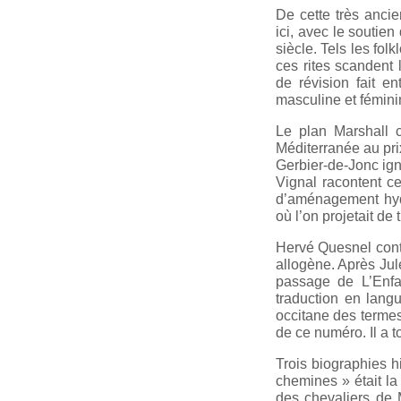
De cette très anci
ici, avec le soutie
siècle. Tels les fol
ces rites scandent l
de révision fait e
masculine et fémini
Le plan Marshall 
Méditerranée au pri
Gerbier-de-Jonc ign
Vignal racontent ce
d’aménagement hydr
où l’on projetait de 
Hervé Quesnel conti
allogène. Après Jul
passage de L’Enfa
traduction en lang
occitane des termes
de ce numéro. Il a t
Trois biographies hi
chemines » était la
des chevaliers de M