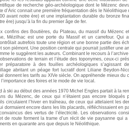
tifique de recherche géo-archéologique dont le Mézenc devrai
site d’Aric connait une première fréquentation dès le Néolithiqu
 avant notre ère) et une implantation durable du bronze fina
re ère) jusqu’à la fin du premier âge de fer.
ux confins des Boutières, du Plateau, du massif du Mézenc et
, Mézilhac est une porte du Massif et un carrefour. Qui av
contrôlait autrefois toute une région et une bonne partie des é
 son piémont. Une position centrale qui pourrait justifier une a
mme le suggèrent les auteurs. Combinant le recours à l’archive
 observations de terrain et l’étude des toponymes, ceux-ci pré
er préparatoire à des fouilles archéologiques s’agissant d
llage abritant un péage fort lucratif dont Liliane Beydon-Nic
l donnent les tarifs au XIVe siècle. On appréhende mieux du 
l’importance des foires et le mode de vie local.
id à ski au début des années 1970 Michel Engles partait à la re
ans du Mézenc, de ceux qui n’étaient pas encore bloqués p
s circulaient l’hiver en traîneau, de ceux qui attelaient les de
i dormaient encore dans les lits placards, réfléchissaient en pa
convaincus des vertus de l’électricité. Les observations con
et de route forment la trame d’un récit de vie paysanne qui 
ments en quarante ans que depuis le Néolithique.