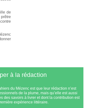
ille de
prêtre
 contre
 Mézenc
 donner
iper à la rédaction
ahiers du Mézenc est que leur rédaction n’est
essionnels de la plume, mais qu’elle est aussi
s des savoirs à livrer et dont la contribution est
première expérience littéraire.