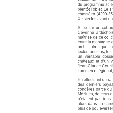
du programme scien
bientôt l’objet. Le 
chasséen (4200-3500
Xe siècles avant not
Situé sur un col a
Cévenne ardéchoise
maîtrise de ce col 
entre la montagne et
ombilicotropique co
textes anciens, les
un véritable dossi
châteaux et d’un vi
Jean-Claude Courtia
commerce régional, 
En effectuant un ra
des derniers pays
congères parce qu’il
Mézines, de ceux qu
n’étaient pas tous 
alors dans un carn
plus de bouleverse