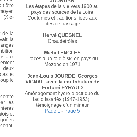
JOURDAN
t être
Les étapes de la vie vers 1900 au
e moyen
pays des sources de la Loire
l (XIe-
Coutumes et traditions liées aux
rites de passage
 de la
Hervé QUESNEL
ait la
Chaudeiròlas
changes
mbition
Michel ENGLES
 et aux
Traces d’un raid à ski en pays du
sentent
Mézenc en 1971
e deux
olas et
Jean-Louis JOURDE, Georges
coup le
VIGNAL, avec la contribution de
Fortuné EYRAUD
Aménagement hydro-électrique du
ncontre
lac d’Issarlès (1947-1953) :
ar les
témoignage d’un mineur
rnières
Page 1
-
Page 5
tois et
signées
a connu