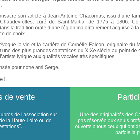
.
onsacre son article à Jean-Antoine Chacornas, issu d’une fam
 Chaudeyrolles, curé de Saint-Martial de 1775 à 1806. Ce 
dans la tradition orale d’une région majoritairement acquise à la
ce de choix.
 évoque la vie et la carrière de Cornélie Falcon, originaire du
ut une des plus grandes cantatrices du XIXe siècle au point de
artiste lyrique aux qualités vocales très spécifiques
sée pour notre ami Serge.
e !
 de vente
Partic
près de l'association sur
Une des originalités des C
e la Haute-Loire ou de
pas réservée aux seuls prof
estations".
ouverte à tous ceux qui ont de
parfois la 