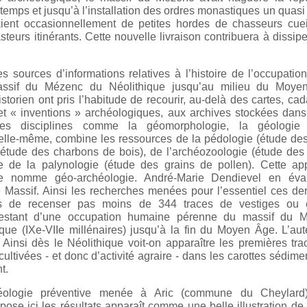
gtemps et jusqu’à l’installation des ordres monastiques un quasi
aient occasionnellement de petites hordes de chasseurs cueil
steurs itinérants. Cette nouvelle livraison contribuera à dissipe
s sources d’informations relatives à l’histoire de l’occupatio
ssif du Mézenc du Néolithique jusqu’au milieu du Moye
istorien ont pris l’habitude de recourir, au-delà des cartes, cad
et « inventions » archéologiques, aux archives stockées dans
des disciplines comme la géomorphologie, la géologie
elle-même, combine les ressources de la pédologie (étude des
(étude des charbons de bois), de l’archéozoologie (étude des
e de la palynologie (étude des grains de pollen). Cette ap
e se nomme géo-archéologie. André-Marie Dendievel en éva
e Massif. Ainsi les recherches menées pour l’essentiel ces de
s de recenser pas moins de 344 traces de vestiges ou e
testant d’une occupation humaine pérenne du massif du 
que (IXe-VIIe millénaires) jusqu’à la fin du Moyen Âge. L’au
. Ainsi dès le Néolithique voit-on apparaître les premières tr
ultivées - et donc d’activité agraire - dans les carottes sédime
t.
chéologie préventive menée à Aric (commune du Cheylard
se ici les résultats apparaît comme une belle illustration de 