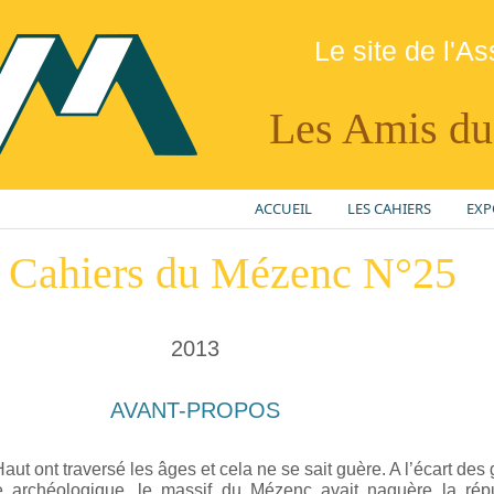
Le site de l'As
Les Amis d
ACCUEIL
LES CAHIERS
EXP
 Cahiers du Mézenc N°25
2013
AVANT-PROPOS
t ont traversé les âges et cela ne se sait guère. A l’écart des
le archéologique, le massif du Mézenc avait naguère la répu