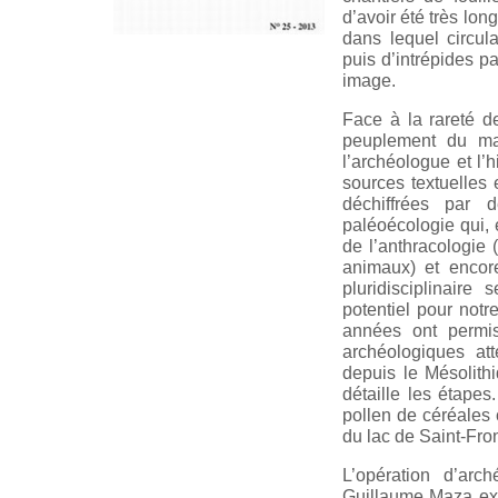
d’avoir été très lon
dans lequel circul
puis d’intrépides pa
image.
Face à la rareté de
peuplement du ma
l’archéologue et l’h
sources textuelles 
déchiffrées par 
paléoécologie qui, 
de l’anthracologie 
animaux) et encor
pluridisciplinair
potentiel pour notr
années ont permi
archéologiques at
depuis le Mésolithi
détaille les étapes
pollen de céréales c
du lac de Saint-Fron
L’opération d’ar
Guillaume Maza expo