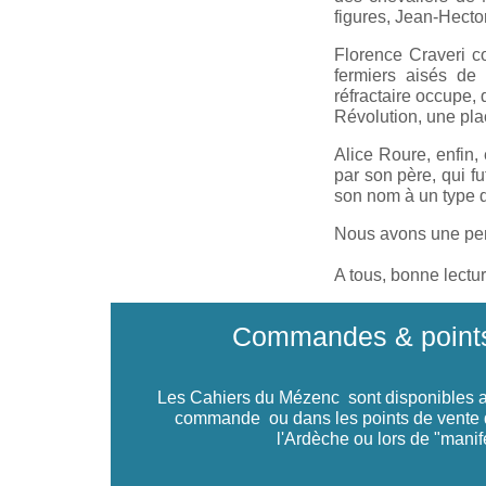
figures, Jean-Hector
Florence Craveri c
fermiers aisés de
réfractaire occupe, 
Révolution, une pla
Alice Roure, enfin,
par son père, qui f
son nom à un type d’
Nous avons une pen
A tous, bonne lectur
Commandes & points
Les Cahiers du Mézenc sont disponibles au
commande ou dans les points de vente d
l'Ardèche ou lors de "manif